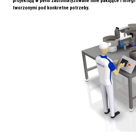
projektują w pełni zautomatyzowane linie pakujące i inte
tworzonymi pod konkretne potrzeby.