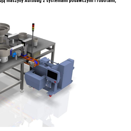
grują maszyny Autobag z systemami podawczymi i robotami,
TruLaser 5030 fibe
Trzpieniowa
Zwijarki do blachy
od TRUMPF
giętarka
automatyczna
CNC38BR3 SHUZ
TUNG od TFM