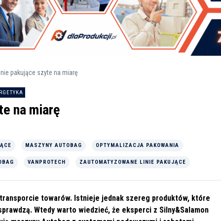
ie pakujące szyte na miarę
ERGETYKA
te na miarę
JĄCE
MASZYNY AUTOBAG
OPTYMALIZACJA PAKOWANIA
OBAG
VANPROTECH
ZAUTOMATYZOWANE LINIE PAKUJĄCE
transporcie towarów. Istnieje jednak szereg produktów, które
 sprawdzą. Wtedy warto wiedzieć,
że eksperci z Silny&Salamon