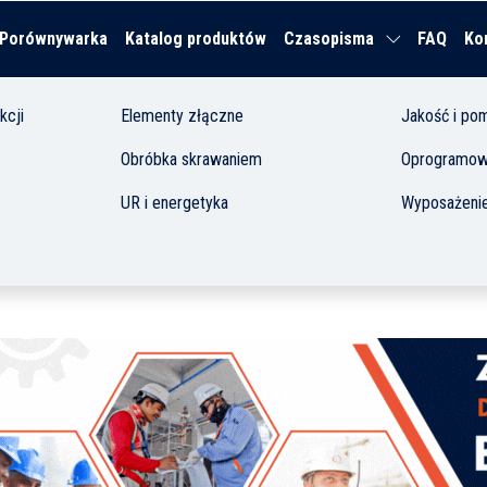
Porównywarka
Katalog produktów
Czasopisma
FAQ
Ko
kcji
Elementy złączne
Jakość i pom
Obróbka skrawaniem
Oprogramowa
UR i energetyka
Wyposażenie