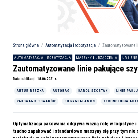
Strona główna
Automatyzacja i robotyzacja
Zautomatyzowane lin
AUTOMATYZACJA I ROBOTYZACJA
MASZYNY I URZĄDZENIA
UR I EN
Zautomatyzowane linie pakujące szy
Data publikacji:
18.06.2021 r.
ARTUR RESZKA
AUTOBAG
KAROL SZOSTAK
LINIE PAKU
PAKOWANIE TOWARÓW
SILNY&SALAMON
TECHNOLOGIA AUT
Optymalizacja pakowania odgrywa ważną rolę w logistyce i 
trudno zapakować i standardowe maszyny się przy tym nie