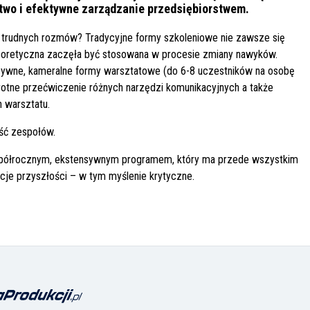
ztwo i efektywne zarządzanie przedsiębiorstwem.
Spawanie laserowe
3D TruLaser Station
7000
trudnych rozmów? Tradycyjne formy szkoleniowe nie zawsze się
TruLaser 5030 fiber
 teoretyczna zaczęła być stosowana w procesie zmiany nawyków.
Prasa
Giętarka do dru
od TRUMPF
mimośrodowa
3D-R100 Nicem
wne, kameralne formy warsztatowe (do 6-8 uczestników na osobę
Pressix – 80CNR4
Pressix
rotne przećwiczenie różnych narzędzi komunikacyjnych a także
n warsztatu.
ść zespołów.
na półrocznym, ekstensywnym programem, który ma przede wszystkim
cje przyszłości – w tym myślenie krytyczne.