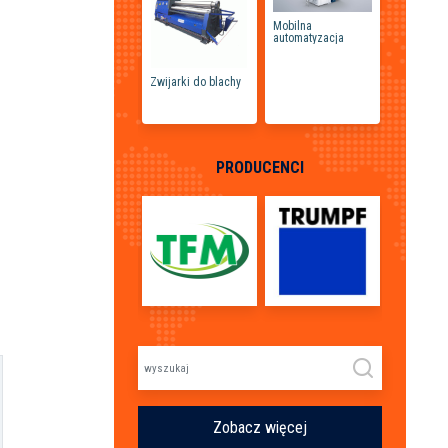
Mobilna
automatyzacja
gięcia TruBend
7050 Flex Cell
tu
Zwijarki do blachy
Giętarka
Giętar
ach
elektromechaniczna
UMW-45
beztrzpieniowa
UNI60 CBC
PRODUCENCI
Zobacz więcej