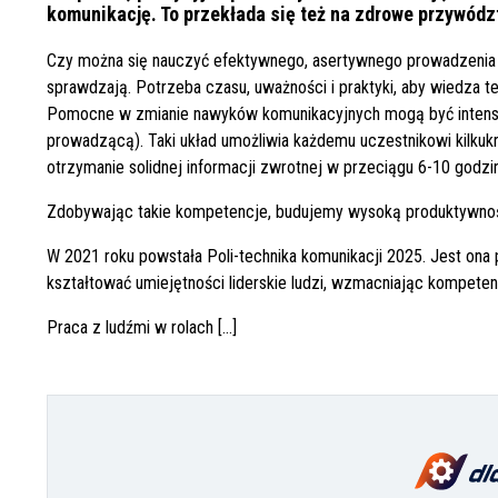
komunikację. To przekłada się też na zdrowe przywód
Czy można się nauczyć efektywnego, asertywnego prowadzenia 
sprawdzają. Potrzeba czasu, uważności i praktyki, aby wiedza
Malowanie
oznaczeń BHP w
Pomocne w zmianie nawyków komunikacyjnych mogą być intensy
zakładach
produkcyjnych –
prowadzącą). Taki układ umożliwia każdemu uczestnikowi kilkuk
kluczowy element
bezpieczeństwa
otrzymanie solidnej informacji zwrotnej w przeciągu 6-10 godzi
Zdobywając takie kompetencje, budujemy wysoką produktywno
W 2021 roku powstała Poli-technika komunikacji 2025. Jest o
kształtować umiejętności liderskie ludzi, wzmacniając kompeten
Praca z ludźmi w rolach
[...]