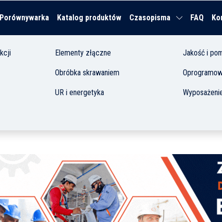
Porównywarka
Katalog produktów
Czasopisma
FAQ
Ko
kcji
Elementy złączne
Jakość i pom
Obróbka skrawaniem
Oprogramowa
UR i energetyka
Wyposażenie